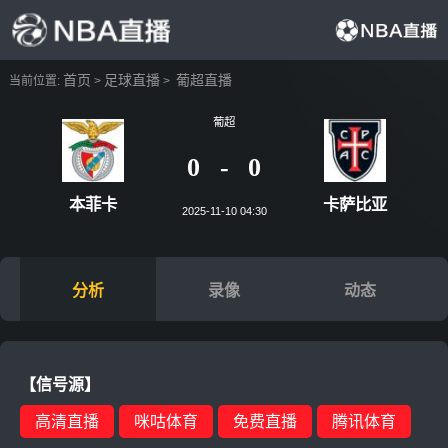
首页
足球直播
葡超直播
当前位置:
>
>
葡超
0
-
0
本菲卡
卡萨
2025-11-10 04:30
分析
录像
动态
【信号源】
高清直播
咪咕体育
免费直播
腾讯体育